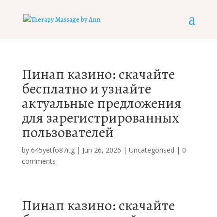
Пинап казино: скачайте
бесплатно и узнайте
актуальные предложения
для зарегистрированных
пользователей
by
645yetfo87itg
|
Jun 26, 2026
|
Uncategorised
|
0
comments
Пинап казино: скачайте