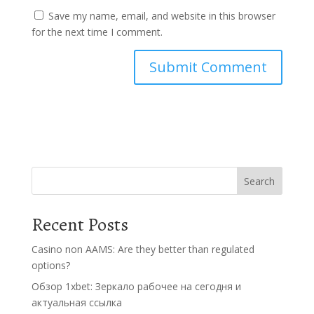
Save my name, email, and website in this browser
for the next time I comment.
Search
Recent Posts
Casino non AAMS: Are they better than regulated
options?
Обзор 1xbet: Зеркало рабочее на сегодня и
актуальная ссылка