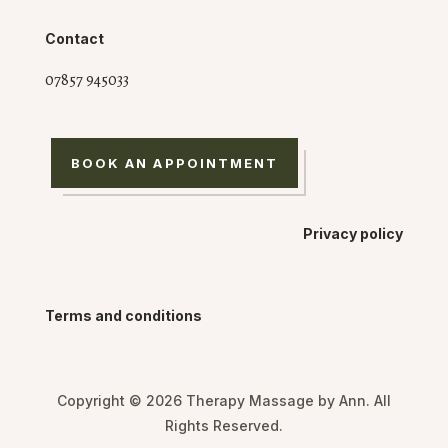
Contact
07857 945033
BOOK AN APPOINTMENT
Privacy policy
Terms and conditions
Copyright © 2026 Therapy Massage by Ann. All
Rights Reserved.