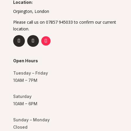
Location:
Orpington, London
Please call us on 07857 945033 to confirm our current
location.
Open Hours
Tuesday – Friday
10AM – 7PM
Saturday
10AM – 6PM
Sunday – Monday
Closed