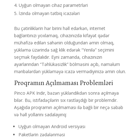
Uyğun olmayan cihaz parametrləri
İzində olmayan tətbiq icazələri
Bu çətinliklərin hər birini həll edərkən, internet
bağlantınızı yoxlamaq, cihazınızda kifayət qədər
mühafizə edilən sahənin olduğundan əmin olmaq,
yükləmə üzərində sağ klik edərək “Yenilə” seçimini
seçmək faydalıdır. Eyni zamanda, cihazınızın
ayarlarından “Təhlükəsizlik” bölməsini açıb, naməlum
mənbələrdən yükləməyə icazə vermədiyinizə əmin olun.
Proqramın Açılmaması Problemləri
Pinco APK Indir, bəzən yükləndikdən sonra açılmaya
bilər. Bu, istifadəçilərin sıx rastlaşdığı bir problemdir.
Aşağıda proqramın açılmaması ilə bağlı bir neçə səbəb
və həll yollarını sadalayırıq:
Uyğun olmayan Android versiyası
Paketlərin zədələnməsi