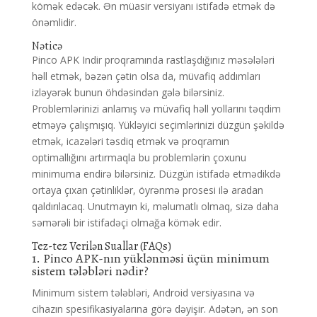
kömək edəcək. Ən müasir versiyanı istifadə etmək də
önəmlidir.
Nəticə
Pinco APK Indir proqramında rastlaşdığınız məsələləri
həll etmək, bəzən çətin olsa da, müvafiq addımları
izləyərək bunun öhdəsindən gələ bilərsiniz.
Problemlərinizi anlamış və müvafiq həll yollarını təqdim
etməyə çalışmışıq. Yükləyici seçimlərinizi düzgün şəkildə
etmək, icazələri təsdiq etmək və proqramın
optimallığını artırmaqla bu problemlərin çoxunu
minimuma endirə bilərsiniz. Düzgün istifadə etmədikdə
ortaya çıxan çətinliklər, öyrənmə prosesi ilə aradan
qaldırılacaq. Unutmayın ki, məlumatlı olmaq, sizə daha
səmərəli bir istifadəçi olmağa kömək edir.
Tez-tez Verilən Suallar (FAQs)
1. Pinco APK-nın yüklənməsi üçün minimum
sistem tələbləri nədir?
Minimum sistem tələbləri, Android versiyasına və
cihazın spesifikasiyalarına görə dəyişir. Adətən, ən son