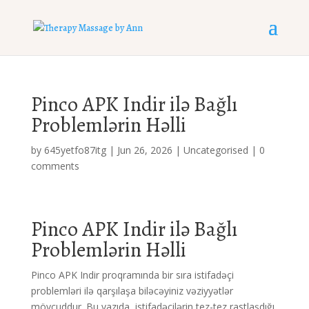
Pinco APK Indir ilə Bağlı
Problemlərin Həlli
by
645yetfo87itg
|
Jun 26, 2026
|
Uncategorised
|
0
comments
Pinco APK Indir ilə Bağlı
Problemlərin Həlli
Pinco APK Indir proqramında bir sıra istifadəçi
problemləri ilə qarşılaşa biləcəyiniz vəziyyətlər
mövcuddur. Bu yazıda, istifadəçilərin tez-tez rastlaşdığı