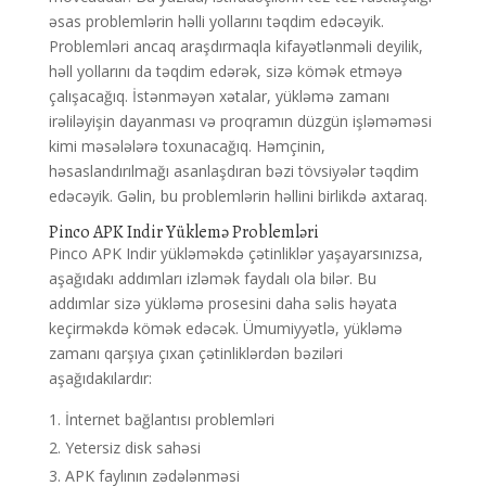
əsas problemlərin həlli yollarını təqdim edəcəyik.
Problemləri ancaq araşdırmaqla kifayətlənməli deyilik,
həll yollarını da təqdim edərək, sizə kömək etməyə
çalışacağıq. İstənməyən xətalar, yükləmə zamanı
irəliləyişin dayanması və proqramın düzgün işləməməsi
kimi məsələlərə toxunacağıq. Həmçinin,
həsaslandırılmağı asanlaşdıran bəzi tövsiyələr təqdim
edəcəyik. Gəlin, bu problemlərin həllini birlikdə axtaraq.
Pinco APK Indir Yüklemə Problemləri
Pinco APK Indir yükləməkdə çətinliklər yaşayarsınızsa,
aşağıdakı addımları izləmək faydalı ola bilər. Bu
addımlar sizə yükləmə prosesini daha səlis həyata
keçirməkdə kömək edəcək. Ümumiyyətlə, yükləmə
zamanı qarşıya çıxan çətinliklərdən bəziləri
aşağıdakılardır:
İnternet bağlantısı problemləri
Yetersiz disk sahəsi
APK faylının zədələnməsi