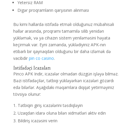
Yetersiz RAM
Digər proqramların qarşısının alınması
Bu kimi hallarda istifadə etməli olduğunuz mübahisəli
həllər arasında, proqramı tamamilə silib yenidən
yükləmək, və ya cihazın sistem yeniləməsini həyata
keçirmək var. Eyni zamanda, yüklədiyiniz APK-nın
etibarlı bir qaynaqdan olduğunu bir daha izləmək də
vacibdir
pin co casino
.
İstifadəçi İcazaları
Pinco APK Indir, icazələr olmadan düzgün işləyə bilməz.
Bəzi istifadəçilər, tətbiqi yükləyərkən icazələri gözardı
edə bilərlər. Aşağıdakı məqamlara diqqət yetirməyiniz
tövsiyə olunur:
Tətbiqin giriş icazələrini təsdiqləyin
Uzaqdan idarə oluna bilən xidmətləri aktiv edin
Bildiriş icazəsini verin