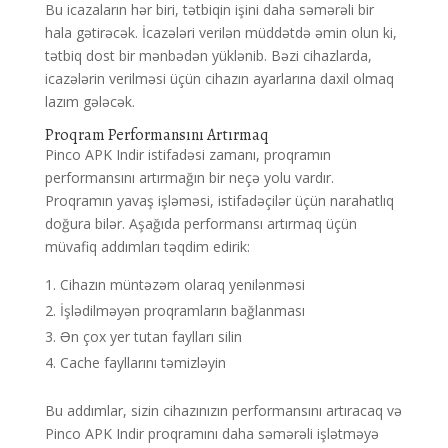
Bu icazaların hər biri, tətbiqin işini daha səmərəli bir
hala gətirəcək. İcazələri verilən müddətdə əmin olun ki,
tətbiq dost bir mənbədən yüklənib. Bəzi cihazlarda,
icazələrin verilməsi üçün cihazın ayarlarına daxil olmaq
lazım gələcək.
Proqram Performansını Artırmaq
Pinco APK Indir istifadəsi zamanı, proqramın
performansını artırmağın bir neçə yolu vardır.
Proqramın yavaş işləməsi, istifadəçilər üçün narahatlıq
doğura bilər. Aşağıda performansı artırmaq üçün
müvafiq addımları təqdim edirik:
Cihazın müntəzəm olaraq yenilənməsi
İşlədilməyən proqramların bağlanması
Ən çox yer tutan faylları silin
Cache fayllarını təmizləyin
Bu addımlar, sizin cihazınızın performansını artıracaq və
Pinco APK Indir proqramını daha səmərəli işlətməyə