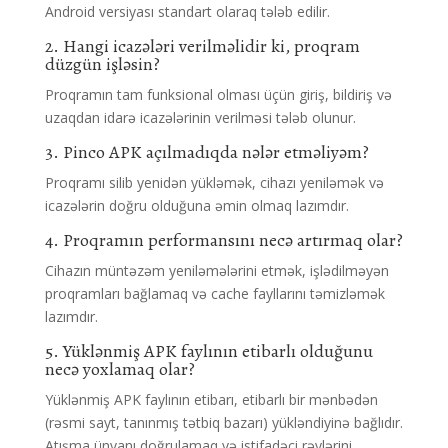
Android versiyası standart olaraq tələb edilir.
2. Hangi icazələri verilməlidir ki, proqram
düzgün işləsin?
Proqramın tam funksional olması üçün giriş, bildiriş və
uzaqdan idarə icazələrinin verilməsi tələb olunur.
3. Pinco APK açılmadıqda nələr etməliyəm?
Proqramı silib yenidən yükləmək, cihazı yeniləmək və
icazələrin doğru olduğuna əmin olmaq lazımdır.
4. Proqramın performansını necə artırmaq olar?
Cihazın müntəzəm yeniləmələrini etmək, işlədilməyən
proqramları bağlamaq və cache fayllarını təmizləmək
lazımdır.
5. Yüklənmiş APK faylının etibarlı olduğunu
necə yoxlamaq olar?
Yüklənmiş APK faylının etibarı, etibarlı bir mənbədən
(rəsmi sayt, tanınmış tətbiq bazarı) yükləndiyinə bağlıdır.
Atışma ünvanı doğrulamaq və istifadəçi rəylərini