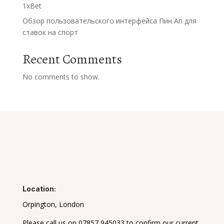
1xBet
Обзор пользовательского интерфейса Пин Ап для
ставок на спорт
Recent Comments
No comments to show.
Location:
Orpington, London
Please call us on 07857 945033 to confirm our current