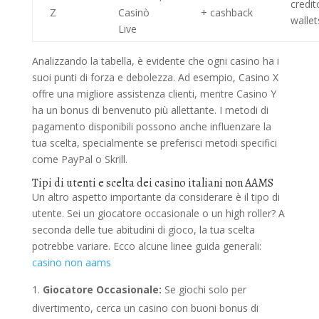
credit
Z
Casinò
+ cashback
wallet
Live
Analizzando la tabella, è evidente che ogni casino ha i
suoi punti di forza e debolezza. Ad esempio, Casino X
offre una migliore assistenza clienti, mentre Casino Y
ha un bonus di benvenuto più allettante. I metodi di
pagamento disponibili possono anche influenzare la
tua scelta, specialmente se preferisci metodi specifici
come PayPal o Skrill.
Tipi di utenti e scelta dei casino italiani non AAMS
Un altro aspetto importante da considerare è il tipo di
utente. Sei un giocatore occasionale o un high roller? A
seconda delle tue abitudini di gioco, la tua scelta
potrebbe variare. Ecco alcune linee guida generali:
casino non aams
Giocatore Occasionale:
Se giochi solo per
divertimento, cerca un casino con buoni bonus di