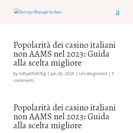
Popolarità dei casino italiani
non AAMS nel 2023: Guida
alla scelta migliore
by
645yetfo87itg
|
Jun 26, 2026
|
Uncategorised
|
0
comments
Popolarità dei casino italiani
non AAMS nel 2023: Guida
alla scelta migliore