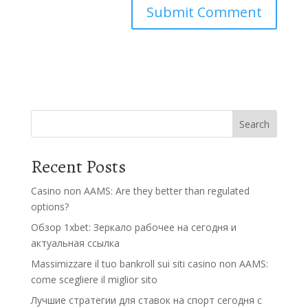
Search
Recent Posts
Casino non AAMS: Are they better than regulated
options?
Обзор 1xbet: Зеркало рабочее на сегодня и
актуальная ссылка
Massimizzare il tuo bankroll sui siti casino non AAMS:
come scegliere il miglior sito
Лучшие стратегии для ставок на спорт сегодня с