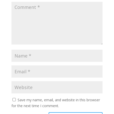
Save my name, email, and website in this browser
for the next time I comment.