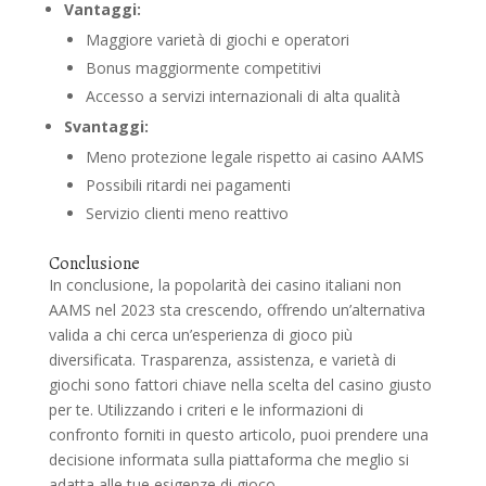
Vantaggi:
Maggiore varietà di giochi e operatori
Bonus maggiormente competitivi
Accesso a servizi internazionali di alta qualità
Svantaggi:
Meno protezione legale rispetto ai casino AAMS
Possibili ritardi nei pagamenti
Servizio clienti meno reattivo
Conclusione
In conclusione, la popolarità dei casino italiani non
AAMS nel 2023 sta crescendo, offrendo un’alternativa
valida a chi cerca un’esperienza di gioco più
diversificata. Trasparenza, assistenza, e varietà di
giochi sono fattori chiave nella scelta del casino giusto
per te. Utilizzando i criteri e le informazioni di
confronto forniti in questo articolo, puoi prendere una
decisione informata sulla piattaforma che meglio si
adatta alle tue esigenze di gioco.