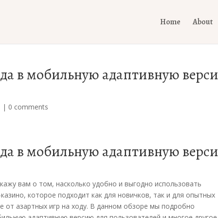
Home
About
ода в мобильную адаптивную верс
d
|
0 comments
ода в мобильную адаптивную верс
скажу вам о том, насколько удобно и выгодно использовать
казино, которое подходит как для новичков, так и для опытных
е от азартных игр на ходу. В данном обзоре мы подробно
ильную адаптивную версию для пользователей и многое другое