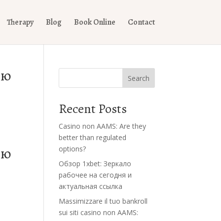
Therapy
Blog
Book Online
Contact
ию
Search
Recent Posts
Casino non AAMS: Are they
better than regulated
ию
options?
Обзор 1xbet: Зеркало
рабочее на сегодня и
актуальная ссылка
Massimizzare il tuo bankroll
sui siti casino non AAMS:
,