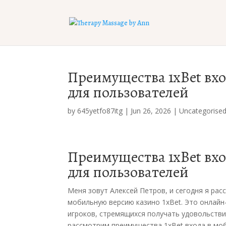
Преимущества 1xBet вх
для пользователей
by
645yetfo87itg
|
Jun 26, 2026
|
Uncategorise
Преимущества 1xBet вх
для пользователей
Меня зовут Алексей Петров, и сегодня я рас
мобильную версию казино 1xBet. Это онлайн-
игроков, стремящихся получать удовольстви
рассмотрим преимущества 1xBet входа в моб