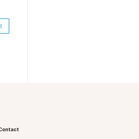
Contact