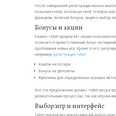
После завершения регистрации можно выпол
пользователей, используя свой телефон или
функциям, включая бонусы, акции и выбор иг
Бонусы и акции
Казино 1xBet предлагает своим пользовател
полагается приветственный бонус на первый
пробования новых игр. Кроме этого, регуля
например:
регистрация 1xbet
Кэшбэк на потери.
Бонусы на депозиты.
Фриспины для определённых игровых авто
Все эти предложения делают 1xBet вход в 
увлекательным процессом, так как игроки и
Выбор игр и интерфейс
1xBet предлагает впечатляющий выбор азарт