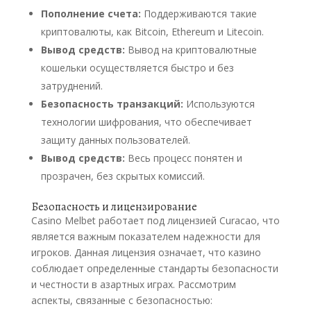
Пополнение счета:
Поддерживаются такие
криптовалюты, как Bitcoin, Ethereum и Litecoin.
Вывод средств:
Вывод на криптовалютные
кошельки осуществляется быстро и без
затруднений.
Безопасность транзакций:
Используются
технологии шифрования, что обеспечивает
защиту данных пользователей.
Вывод средств:
Весь процесс понятен и
прозрачен, без скрытых комиссий.
Безопасность и лицензирование
Casino Melbet работает под лицензией Curacao, что
является важным показателем надежности для
игроков. Данная лицензия означает, что казино
соблюдает определенные стандарты безопасности
и честности в азартных играх. Рассмотрим
аспекты, связанные с безопасностью: