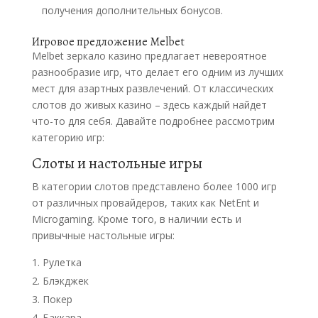
получения дополнительных бонусов.
Игровое предложение Melbet
Melbet зеркало казино предлагает невероятное
разнообразие игр, что делает его одним из лучших
мест для азартных развлечений. От классических
слотов до живых казино – здесь каждый найдет
что-то для себя. Давайте подробнее рассмотрим
категорию игр:
Слоты и настольные игры
В категории слотов представлено более 1000 игр
от различных провайдеров, таких как NetEnt и
Microgaming. Кроме того, в наличии есть и
привычные настольные игры:
Рулетка
Блэкджек
Покер
Баккара