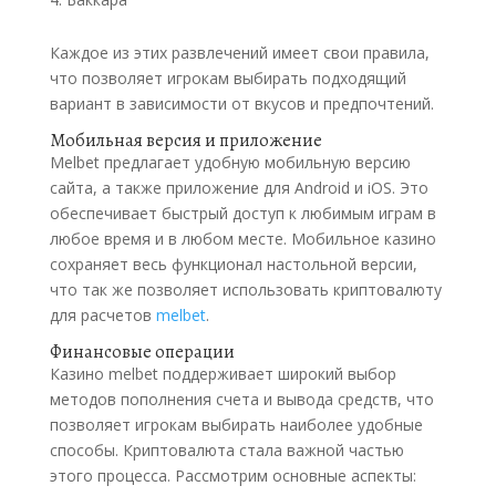
Каждое из этих развлечений имеет свои правила,
что позволяет игрокам выбирать подходящий
вариант в зависимости от вкусов и предпочтений.
Мобильная версия и приложение
Melbet предлагает удобную мобильную версию
сайта, а также приложение для Android и iOS. Это
обеспечивает быстрый доступ к любимым играм в
любое время и в любом месте. Мобильное казино
сохраняет весь функционал настольной версии,
что так же позволяет использовать криптовалюту
для расчетов
melbet
.
Финансовые операции
Казино melbet поддерживает широкий выбор
методов пополнения счета и вывода средств, что
позволяет игрокам выбирать наиболее удобные
способы. Криптовалюта стала важной частью
этого процесса. Рассмотрим основные аспекты: