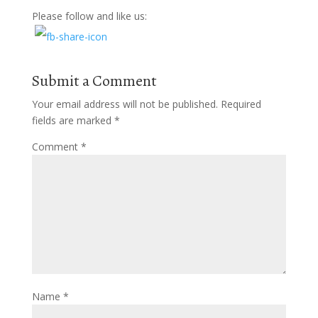
Please follow and like us:
Submit a Comment
Your email address will not be published.
Required
fields are marked
*
Comment
*
Name
*