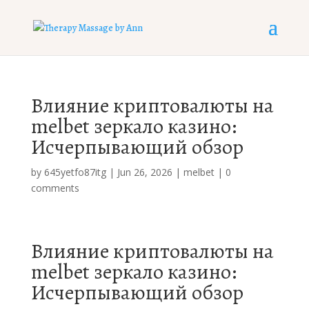
Влияние криптовалюты на
melbet зеркало казино:
Исчерпывающий обзор
by
645yetfo87itg
|
Jun 26, 2026
|
melbet
|
0
comments
Влияние криптовалюты на
melbet зеркало казино:
Исчерпывающий обзор