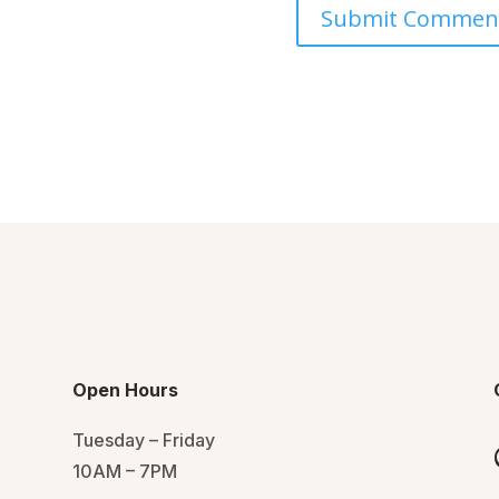
Open Hours
Tuesday – Friday
10AM – 7PM