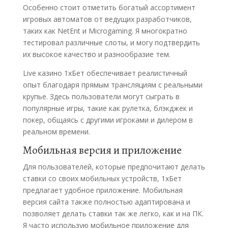
Особенно стоит отметить богатый ассортимент
игровых автоматов от ведущих разработчиков,
таких как NetEnt и Microgaming. Я многократно
тестировал различные слоты, и могу подтвердить
их высокое качество и разнообразие тем.
Live казино 1хБет обеспечивает реалистичный
опыт благодаря прямым трансляциям с реальными
крупье. Здесь пользователи могут сыграть в
популярные игры, такие как рулетка, блэкджек и
покер, общаясь с другими игроками и дилером в
реальном времени.
Мобильная версия и приложение
Для пользователей, которые предпочитают делать
ставки со своих мобильных устройств, 1хБет
предлагает удобное приложение. Мобильная
версия сайта также полностью адаптирована и
позволяет делать ставки так же легко, как и на ПК.
Я часто использую мобильное приложение для