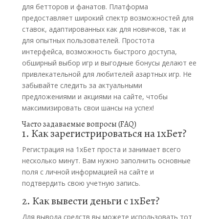
для бетторов и фанатов. Платформа
предоставляет широкий спектр возможностей для
ставок, адаптированных как для новичков, так и
для опытных пользователей. Простота
интерфейса, возможность быстрого доступа,
обширный выбор игр и выгодные бонусы делают ее
привлекательной для любителей азартных игр. Не
забывайте следить за актуальными
предложениями и акциями на сайте, чтобы
максимизировать свои шансы на успех!
Часто задаваемые вопросы (FAQ)
1. Как зарегистрироваться на 1хБет?
Регистрация на 1хБет проста и занимает всего
несколько минут. Вам нужно заполнить основные
поля с личной информацией на сайте и
подтвердить свою учетную запись.
2. Как вывести деньги с 1хБет?
Для вывода средств вы можете использовать тот