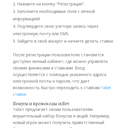
Нажмите на кнопку “Регистрация”.
Заполните необходимые поля с личной
информацией.
Подтвердите свою учетную запись через
электронную почту или SMS.
Зайдите в свой аккаунт и начните делать ставки.
После регистрации пользователю становится
доступен личный кабинет, где можно управлять
своими финансами и ставками. Вход
осуществляется с помощью указанного адреса
электронной почты и пароля, что дает
возможность быстро переходить к ставкам
1xbet
ставки
.
Бонусы и промокоды 1хБет
1хБет предлагает своим пользователям
внушительный набор бонусов и акций. Например,
новый игрок может получить приветственный