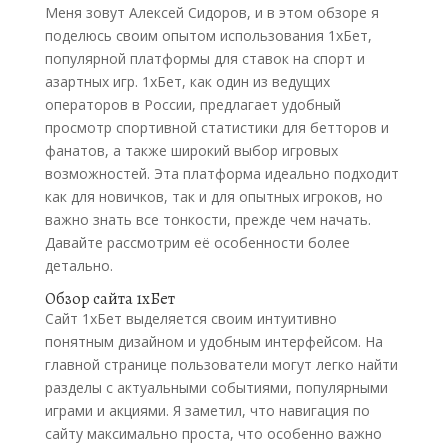
Меня зовут Алексей Сидоров, и в этом обзоре я
поделюсь своим опытом использования 1хБет,
популярной платформы для ставок на спорт и
азартных игр. 1хБет, как один из ведущих
операторов в России, предлагает удобный
просмотр спортивной статистики для бетторов и
фанатов, а также широкий выбор игровых
возможностей. Эта платформа идеально подходит
как для новичков, так и для опытных игроков, но
важно знать все тонкости, прежде чем начать.
Давайте рассмотрим её особенности более
детально.
Обзор сайта 1хБет
Сайт 1хБет выделяется своим интуитивно
понятным дизайном и удобным интерфейсом. На
главной странице пользователи могут легко найти
разделы с актуальными событиями, популярными
играми и акциями. Я заметил, что навигация по
сайту максимально проста, что особенно важно