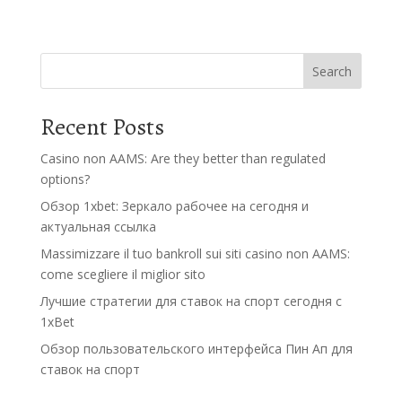
Search
Recent Posts
Casino non AAMS: Are they better than regulated
options?
Обзор 1xbet: Зеркало рабочее на сегодня и
актуальная ссылка
Massimizzare il tuo bankroll sui siti casino non AAMS:
come scegliere il miglior sito
Лучшие стратегии для ставок на спорт сегодня с
1xBet
Обзор пользовательского интерфейса Пин Ап для
ставок на спорт