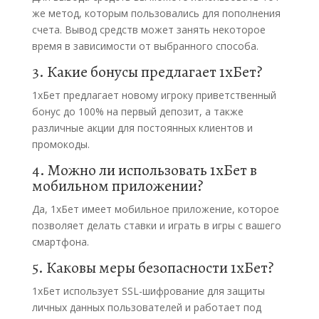
же метод, которым пользовались для пополнения
счета. Вывод средств может занять некоторое
время в зависимости от выбранного способа.
3. Какие бонусы предлагает 1хБет?
1хБет предлагает новому игроку приветственный
бонус до 100% на первый депозит, а также
различные акции для постоянных клиентов и
промокоды.
4. Можно ли использовать 1хБет в
мобильном приложении?
Да, 1хБет имеет мобильное приложение, которое
позволяет делать ставки и играть в игры с вашего
смартфона.
5. Каковы меры безопасности 1хБет?
1хБет использует SSL-шифрование для защиты
личных данных пользователей и работает под