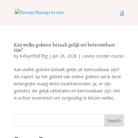
Kan welke goksite betaalt gelijk uit betrouwbaar
zijn?
by
645yetfo87itg
|
Jun 26, 2026
|
casino zonder crucks
Kan welke goksite betaalt gelijk uit betrouwbaar zijn?
Als expert op het gebied van online gokken wil ik deze
belangrijke vraag direct beantwoorden: Ja, er zijn
goksites die gelijk uitbetalen en betrouwbaar zijn. Het
is echter essentieel om zorgvuldig te kiezen welke...
Search