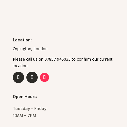
Location:
Orpington, London
Please call us on 07857 945033 to confirm our current
location.
Open Hours
Tuesday – Friday
10AM – 7PM